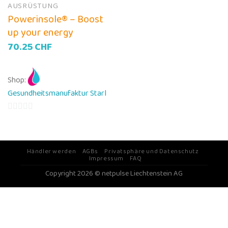
AUSRÜSTUNG
Powerinsole® – Boost
up your energy
70.25
CHF
Shop:
Gesundheitsmanufaktur Starl
0
von
5
Händler werden
AGBs
Privatsphäre und Datenschutz
Impressum
FAQ
Copyright 2026 © netpulse Liechtenstein AG