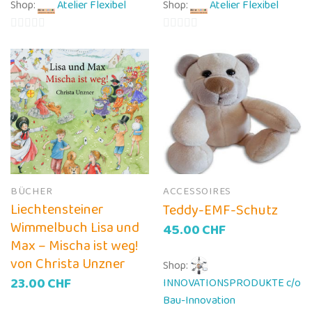
Shop:
Atelier Flexibel
Shop:
Atelier Flexibel
0
0
von
von
5
5
BÜCHER
ACCESSOIRES
Liechtensteiner
Teddy-EMF-Schutz
Wimmelbuch Lisa und
45.00
CHF
Max – Mischa ist weg!
von Christa Unzner
Shop:
23.00
CHF
INNOVATIONSPRODUKTE c/o
Bau-Innovation