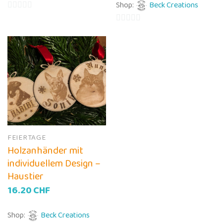
Shop:
Beck Creations
0
von
0
5
von
5
FEIERTAGE
Holzanhänder mit
individuellem Design –
Haustier
16.20
CHF
Shop:
Beck Creations