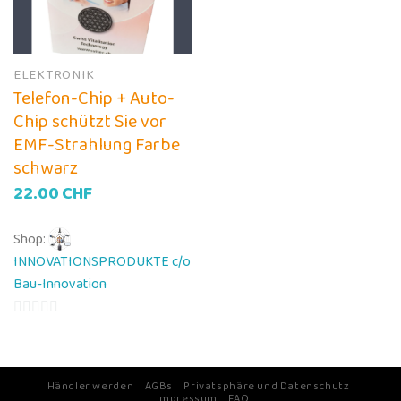
ELEKTRONIK
Telefon-Chip + Auto-
Chip schützt Sie vor
EMF-Strahlung Farbe
schwarz
22.00
CHF
Shop:
INNOVATIONSPRODUKTE c/o
Bau-Innovation
0
von
5
Händler werden
AGBs
Privatsphäre und Datenschutz
Impressum
FAQ