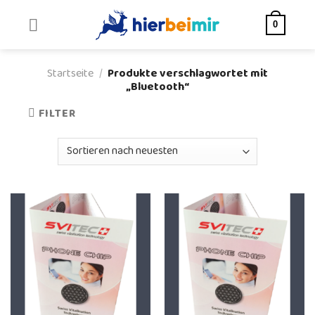
Skip
to
0
content
Startseite
/
Produkte verschlagwortet mit
„Bluetooth“
FILTER