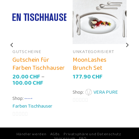
GUTSCHEINE
UNKATEGORISIERT
 –
Gutschein für
MoonLashes
Farben Tischhauser
Brunch Set
20.00
CHF
–
177.90
CHF
100.00
CHF
Shop:
VERA PURE
Shop:
)
Farben Tischhauser
0
von
0
5
von
Händler werden
AGBs
Privatsphäre und Datenschutz
5
Impressum
FAQ