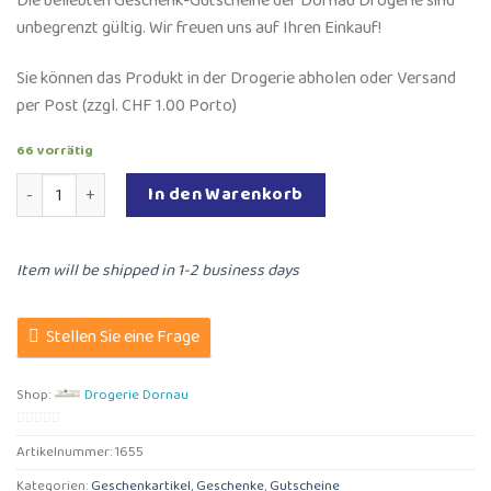
Die beliebten Geschenk-Gutscheine der Dornau Drogerie sind
unbegrenzt gültig. Wir freuen uns auf Ihren Einkauf!
Sie können das Produkt in der Drogerie abholen oder Versand
per Post (zzgl. CHF 1.00 Porto)
66 vorrätig
50.- Fr. Gutschein aus der Dornau Drogerie zum Bezug von W
In den Warenkorb
Item will be shipped in 1-2 business days
Stellen Sie eine Frage
Shop:
Drogerie Dornau
0
Artikelnummer:
1655
von
Kategorien:
Geschenkartikel
,
Geschenke
,
Gutscheine
5