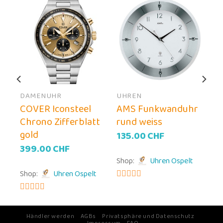
DAMENUHR
UHREN
COVER Iconsteel
AMS Funkwanduhr
Chrono Zifferblatt
rund weiss
gold
135.00
CHF
399.00
CHF
Shop:
Uhren Ospelt
Shop:
Uhren Ospelt
5
von 5
5
von 5
Händler werden
AGBs
Privatsphäre und Datenschutz