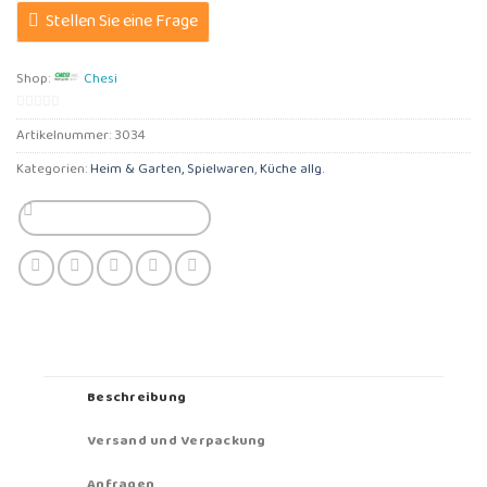
Stellen Sie eine Frage
Shop:
Chesi
0
Artikelnummer:
3034
von
Kategorien:
Heim & Garten, Spielwaren
,
Küche allg.
5
Beschreibung
Versand und Verpackung
Anfragen