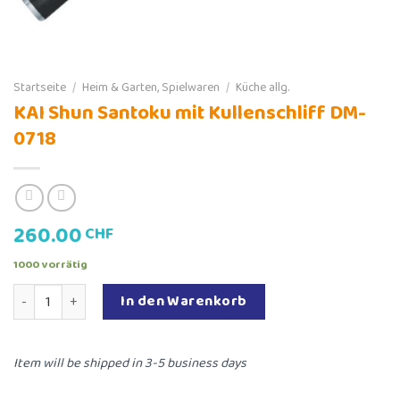
Startseite
/
Heim & Garten, Spielwaren
/
Küche allg.
KAI Shun Santoku mit Kullenschliff DM-
0718
260.00
CHF
1000 vorrätig
KAI Shun Santoku mit Kullenschliff DM-0718 Menge
In den Warenkorb
Item will be shipped in 3-5 business days