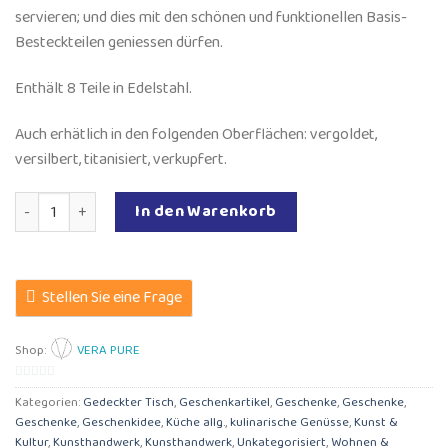
servieren; und dies mit den schönen und funktionellen Basis-
Besteckteilen geniessen dürfen.
Enthält 8 Teile in Edelstahl.
Auch erhätlich in den folgenden Oberflächen: vergoldet,
versilbert, titanisiert, verkupfert.
MoonLashes Alltag Set Menge
In den Warenkorb
Stellen Sie eine Frage
Shop:
VERA PURE
0
Kategorien:
Gedeckter Tisch
,
Geschenkartikel
,
Geschenke
,
Geschenke
,
von
Geschenke
,
Geschenkidee
,
Küche allg.
,
kulinarische Genüsse
,
Kunst &
5
Kultur
,
Kunsthandwerk
,
Kunsthandwerk
,
Unkategorisiert
,
Wohnen &