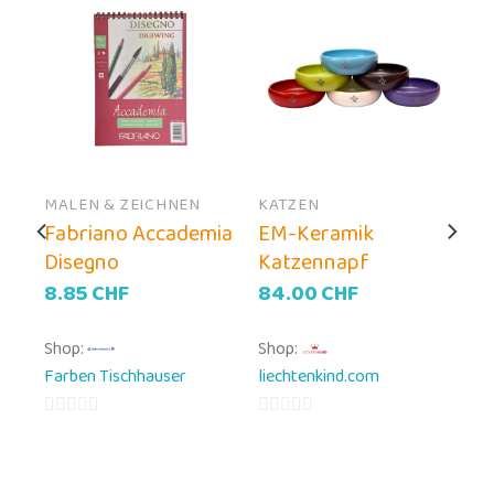
MALEN & ZEICHNEN
KATZEN
Fabriano Accademia
EM-Keramik
Disegno
Katzennapf
8.85
CHF
84.00
CHF
Shop:
Shop:
Farben Tischhauser
liechtenkind.com
0
0
von
von
5
5