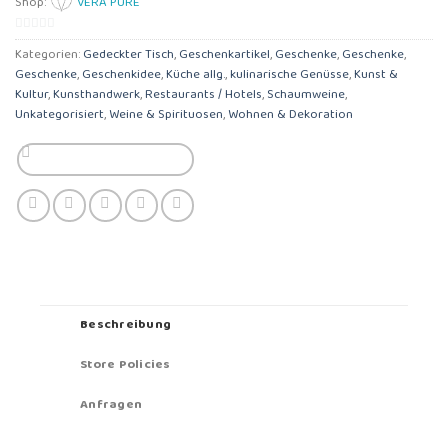
Shop:
VERA PURE
0
Kategorien:
Gedeckter Tisch
,
Geschenkartikel
,
Geschenke
,
Geschenke
,
von
Geschenke
,
Geschenkidee
,
Küche allg.
,
kulinarische Genüsse
,
Kunst &
5
Kultur
,
Kunsthandwerk
,
Restaurants / Hotels
,
Schaumweine
,
Unkategorisiert
,
Weine & Spirituosen
,
Wohnen & Dekoration
Beschreibung
Store Policies
Anfragen