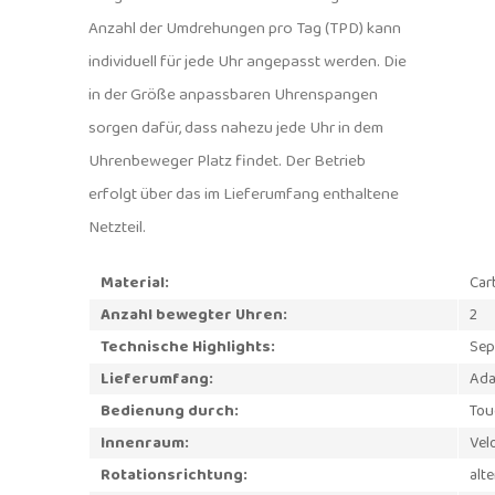
Anzahl der Umdrehungen pro Tag (TPD) kann
individuell für jede Uhr angepasst werden. Die
in der Größe anpassbaren Uhrenspangen
sorgen dafür, dass nahezu jede Uhr in dem
Uhrenbeweger Platz findet. Der Betrieb
erfolgt über das im Lieferumfang enthaltene
Netzteil.
Material:
Car
Anzahl bewegter Uhren:
2
Technische Highlights:
Sep
Lieferumfang:
Ada
Bedienung durch:
Tou
Innenraum:
Vel
Rotationsrichtung:
alte