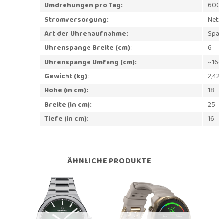
Umdrehungen pro Tag:
600
Stromversorgung:
Net
Art der Uhrenaufnahme:
Spa
Uhrenspange Breite (cm):
6
Uhrenspange Umfang (cm):
~16
Gewicht (kg):
2,4
Höhe (in cm):
18
Breite (in cm):
25
Tiefe (in cm):
16
ÄHNLICHE PRODUKTE