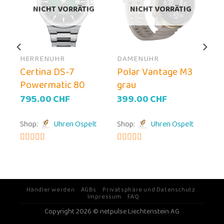
NICHT VORRÄTIG
NICHT VORRÄTIG
HERRENUHR
DAMENUHR
Certina DS-7
Polar Vantage M3
C
Powermatic 80
grau
NE
795.00
CHF
399.00
CHF
eller
Shop:
Uhren Ospelt
Shop:
Uhren Ospelt
s
0.00CHF.
5
von 5
5
von 5
Händler werden
AGBs
Privatsphäre und Datenschutz
Impressum
FAQ
Copyright 2026 © netpulse Liechtenstein AG