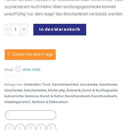
zu platzieren! Auch kleine Überraschungsgeschenke können
unauffällig “vor dem Auge” des Beschenkten versteckt werden.
Vase Jahrgang Menge
In den Warenkorb
Stellen Sie eine Frage
Shop:
VERA PURE
0
Kategorien:
Gedeckter Tisch
,
Geschenkartikel
,
Geschenke
,
Geschenke
,
von
Geschenke
,
Geschenkidee
,
Küche allg.
,
Kulinarik, Kunst & Ausflugsziele
,
5
kulinarische Genüsse
,
Kunst & Kultur
,
Kunsthandwerk
,
Kunsthandwerk
,
Unkategorisiert
,
Wohnen & Dekoration