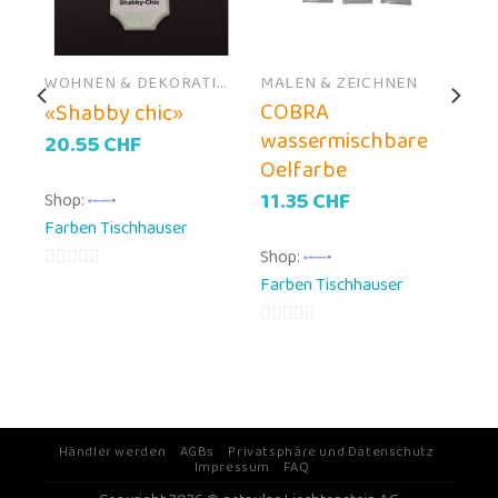
WOHNEN & DEKORATION
MALEN & ZEICHNEN
COBRA
«Shabby chic»
te
wassermischbare
20.55
CHF
Oelfarbe
11.35
CHF
Shop:
Farben Tischhauser
Shop:
Farben Tischhauser
0
von
5
0
H
von
5
Händler werden
AGBs
Privatsphäre und Datenschutz
Impressum
FAQ