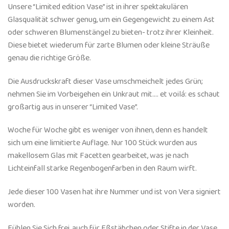
Unsere “Limited edition Vase” ist in ihrer spektakulären
Glasqualität schwer genug, um ein Gegengewicht zu einem Ast
oder schweren Blumenstängel zu bieten- trotz ihrer Kleinheit.
Diese bietet wiederum für zarte Blumen oder kleine Sträuße
genau die richtige Größe.
Die Ausdruckskraft dieser Vase umschmeichelt jedes Grün;
nehmen Sie im Vorbeigehen ein Unkraut mit…. et voilá: es schaut
großartig aus in unserer “Limited Vase”.
Woche für Woche gibt es weniger von ihnen, denn es handelt
sich um eine limitierte Auflage. Nur 100 Stück wurden aus
makellosem Glas mit Facetten gearbeitet, was je nach
Lichteinfall starke Regenbogenfarben in den Raum wirft.
Jede dieser 100 Vasen hat ihre Nummer und ist von Vera signiert
worden.
Fühlen Sie Sich frei, auch für Eßstäbchen oder Stifte in der Vase