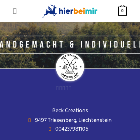
Skip
to
0
content
0
von
Beck Creations
5
9497 Triesenberg, Liechtenstein
004237981105