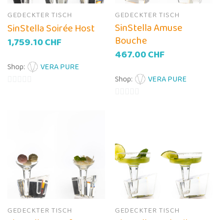
GEDECKTER TISCH
GEDECKTER TISCH
SinStella Amuse
SinStella Soirée Host
Bouche
1,759.10
CHF
467.00
CHF
Shop:
VERA PURE
Shop:
VERA PURE
0
von
0
5
von
5
GEDECKTER TISCH
GEDECKTER TISCH