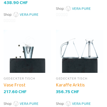
438.90
CHF
Shop:
VERA PURE
Shop:
VERA PURE
0
0
von
von
5
5
GEDECKTER TISCH
GEDECKTER TISCH
Vase Frost
Karaffe Arktis
217.60
CHF
356.75
CHF
Shop:
VERA PURE
Shop:
VERA PURE