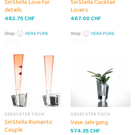
SinStella Love for
SinStella Cocktail
details
Lovers
482.75
CHF
467.00
CHF
Shop:
VERA PURE
Shop:
VERA PURE
0
0
von
von
5
5
GEDECKTER TISCH
GEDECKTER TISCH
SinStella Romantic
Vase Jahrgang
Couple
574.35
CHF