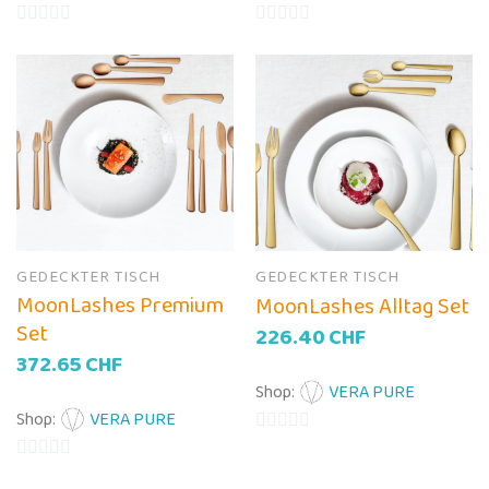
0
0
von
von
5
5
GEDECKTER TISCH
GEDECKTER TISCH
MoonLashes Premium
MoonLashes Alltag Set
Set
226.40
CHF
372.65
CHF
Shop:
VERA PURE
Shop:
VERA PURE
0
0
von