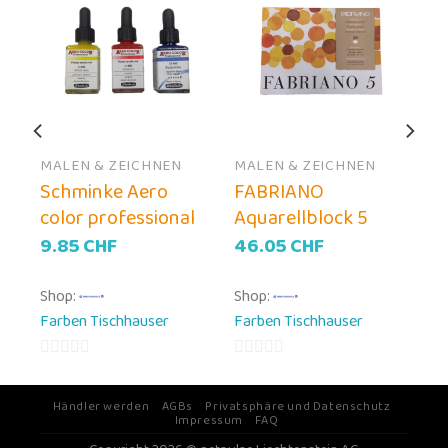
MALEN & ZEICHNEN
MALEN & ZEICHNEN
Schminke Aero
FABRIANO
color professional
Aquarellblock 5
9.85
CHF
46.05
CHF
Shop:
Shop:
Farben Tischhauser
Farben Tischhauser
0
0
von
von
Händler werden
AGBs
Privatsphäre und Datenschutz
Impressum
FAQ
5
5