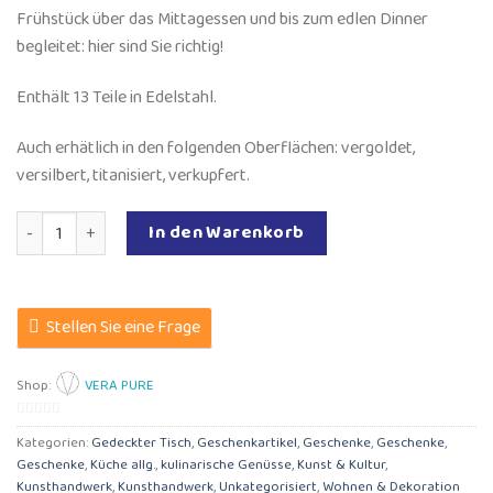
Frühstück über das Mittagessen und bis zum edlen Dinner
begleitet: hier sind Sie richtig!
Enthält 13 Teile in Edelstahl.
Auch erhätlich in den folgenden Oberflächen: vergoldet,
versilbert, titanisiert, verkupfert.
MoonLashes Premium Set Menge
In den Warenkorb
Stellen Sie eine Frage
Shop:
VERA PURE
0
Kategorien:
Gedeckter Tisch
,
Geschenkartikel
,
Geschenke
,
Geschenke
,
von
Geschenke
,
Küche allg.
,
kulinarische Genüsse
,
Kunst & Kultur
,
5
Kunsthandwerk
,
Kunsthandwerk
,
Unkategorisiert
,
Wohnen & Dekoration